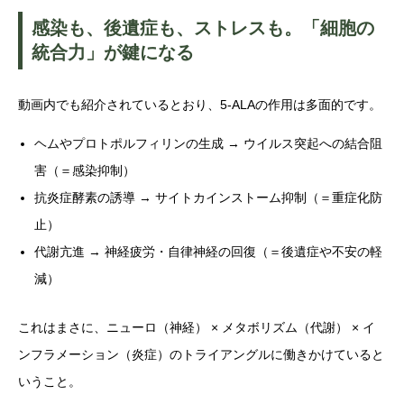
感染も、後遺症も、ストレスも。「細胞の
統合力」が鍵になる
動画内でも紹介されているとおり、5-ALAの作用は多面的です。
ヘムやプロトポルフィリンの生成 → ウイルス突起への結合阻
害（＝感染抑制）
抗炎症酵素の誘導 → サイトカインストーム抑制（＝重症化防
止）
代謝亢進 → 神経疲労・自律神経の回復（＝後遺症や不安の軽
減）
これはまさに、ニューロ（神経） × メタボリズム（代謝） × イ
ンフラメーション（炎症）のトライアングルに働きかけていると
いうこと。