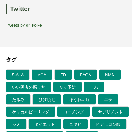
Twitter
Tweets by dr_koike
タグ
5-ALA
AGA
ED
FAGA
NMN
いい医者の探し方
がん予防
しわ
たるみ
ひげ脱毛
ほうれい線
エラ
ケミカルピーリング
コーチング
サプリメント
シミ
ダイエット
ニキビ
ヒアルロン酸