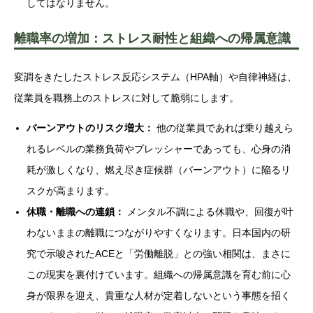
してはなりません。
離職率の増加：ストレス耐性と組織への帰属意識
変調をきたしたストレス反応システム（HPA軸）や自律神経は、
従業員を職務上のストレスに対して脆弱にします。
バーンアウトのリスク増大：
他の従業員であれば乗り越えら
れるレベルの業務負荷やプレッシャーであっても、心身の消
耗が激しくなり、燃え尽き症候群（バーンアウト）に陥るリ
スクが高まります。
休職・離職への連鎖：
メンタル不調による休職や、回復が叶
わないままの離職につながりやすくなります。日本国内の研
究で示唆されたACEと「労働離脱」との強い相関は、まさに
この現実を裏付けています。組織への帰属意識を育む前に心
身が限界を迎え、貴重な人材が定着しないという事態を招く