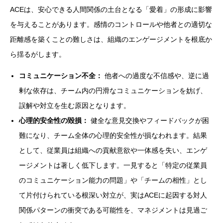
ACEは、安心できる人間関係の土台となる「愛着」の形成に影響
を与えることがあります。感情のコントロールや他者との適切な
距離感を築くことの難しさは、組織のエンゲージメントを根底か
ら揺るがします。
コミュニケーション不全：
他者への過度な不信感や、逆に過
剰な依存は、チーム内の円滑なコミュニケーションを妨げ、
誤解や対立を生む原因となります。
心理的安全性の毀損：
健全な意見交換やフィードバックが困
難になり、チーム全体の心理的安全性が損なわれます。結果
として、従業員は組織への貢献意欲や一体感を失い、エンゲ
ージメントは著しく低下します。一見すると「特定の従業員
のコミュニケーション能力の問題」や「チームの相性」とし
て片付けられている根深い対立が、実はACEに起因する対人
関係パターンの衝突である可能性を、マネジメントは見過ご