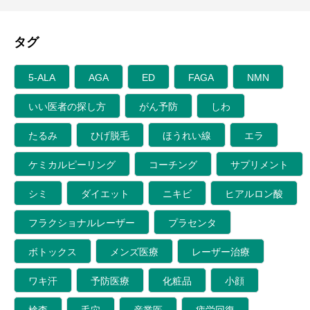
タグ
5-ALA
AGA
ED
FAGA
NMN
いい医者の探し方
がん予防
しわ
たるみ
ひげ脱毛
ほうれい線
エラ
ケミカルピーリング
コーチング
サプリメント
シミ
ダイエット
ニキビ
ヒアルロン酸
フラクショナルレーザー
プラセンタ
ボトックス
メンズ医療
レーザー治療
ワキ汗
予防医療
化粧品
小顔