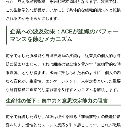
った「見える経営指標」を蝕む根本原因となります。次章では、
この生物学的な影響が、いかにして具体的な組織的損失へと転換
されるのかを明らかにします。
企業への波及効果：ACEが組織のパフォー
マンスを蝕むメカニズム
前章で示した脳機能や自律神経系の変調は、従業員の個人的な課
題に留まりません。それは組織の健全性を脅かす「生物学的な時
限爆弾」となり得ます。水面に投じられた石のように、個人の内
なる変化が、生産性、エンゲージメント、人材定着といった重要
な経営指標に直接的な悪影響を及ぼすメカニズムを解説します。
生産性の低下：集中力と意思決定能力の阻害
前章で解説した通り、ACEは理性を司る「前頭前野」の機能に影
響を与え、慢性的なストレス反応を引き起こします。これが職場