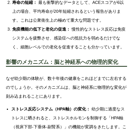
寿命の短縮：
最も衝撃的なデータとして、ACEスコアが6以
上の場合、平均寿命が20年短縮されるという報告がありま
す。これは公衆衛生上の極めて重大な問題です。
免疫機能の低下と老化の促進：
慢性的なストレス反応は免疫
システムを疲弊させ、感染症への抵抗力を弱めるだけでな
く、細胞レベルでの老化を促進することも分かっています。
影響のメカニズム：脳と神経系への物理的変化
なぜ幼少期の体験が、数十年後の健康をこれほどまでに左右する
のでしょうか。そのメカニズムは、脳と神経系に物理的な変化が
刻み込まれることにあります。
ストレス反応システム（HPA軸）の変化：
幼少期に過度なス
トレスに晒されると、ストレスホルモンを制御する「HPA軸
（視床下部-下垂体-副腎系）」の機能が変調をきたします。こ