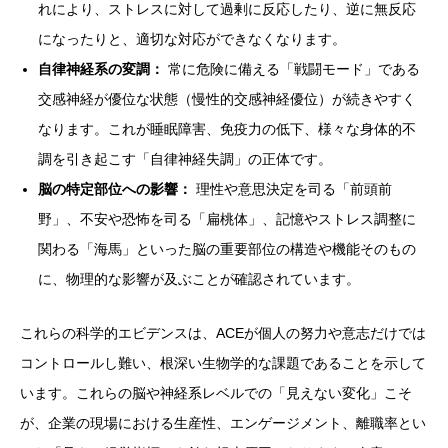
れにより、ストレスに対して過剰に反応したり、逆に無反応
になったりと、適切な対応ができなくなります。
自律神経系の変調：
常に危険に備える「戦闘モード」である
交感神経が優位な状態（慢性的交感神経優位）が続きやすく
なります。これが睡眠障害、免疫力の低下、様々な身体的不
調を引き起こす「自律神経失調」の正体です。
脳の特定部位への影響：
理性や意思決定を司る「前頭前
野」、不安や恐怖を司る「扁桃体」、記憶やストレス調整に
関わる「海馬」といった脳の重要部位の構造や機能そのもの
に、物理的な影響が及ぶことが確認されています。
これらの科学的エビデンスは、ACEが個人の努力や意志だけでは
コントロールし難い、根深い生物学的な課題であることを示して
います。これらの脳や神経系レベルでの「見えない変化」こそ
が、企業の現場における生産性、エンゲージメント、離職率とい