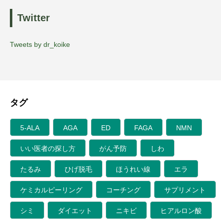
Twitter
Tweets by dr_koike
タグ
5-ALA
AGA
ED
FAGA
NMN
いい医者の探し方
がん予防
しわ
たるみ
ひげ脱毛
ほうれい線
エラ
ケミカルピーリング
コーチング
サプリメント
シミ
ダイエット
ニキビ
ヒアルロン酸