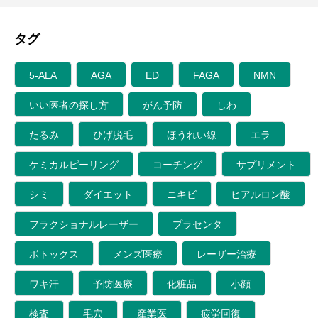
タグ
5-ALA
AGA
ED
FAGA
NMN
いい医者の探し方
がん予防
しわ
たるみ
ひげ脱毛
ほうれい線
エラ
ケミカルピーリング
コーチング
サプリメント
シミ
ダイエット
ニキビ
ヒアルロン酸
フラクショナルレーザー
プラセンタ
ボトックス
メンズ医療
レーザー治療
ワキ汗
予防医療
化粧品
小顔
検査
毛穴
産業医
疲労回復