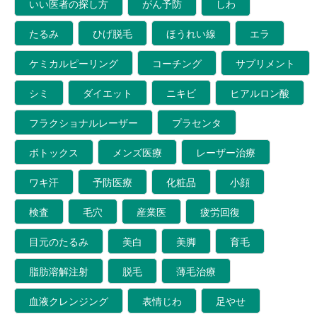
いい医者の探し方
がん予防
しわ
たるみ
ひげ脱毛
ほうれい線
エラ
ケミカルピーリング
コーチング
サプリメント
シミ
ダイエット
ニキビ
ヒアルロン酸
フラクショナルレーザー
プラセンタ
ボトックス
メンズ医療
レーザー治療
ワキ汗
予防医療
化粧品
小顔
検査
毛穴
産業医
疲労回復
目元のたるみ
美白
美脚
育毛
脂肪溶解注射
脱毛
薄毛治療
血液クレンジング
表情じわ
足やせ