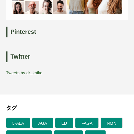
Pinterest
Twitter
Tweets by dr_koike
タグ
5-ALA
AGA
ED
FAGA
NMN