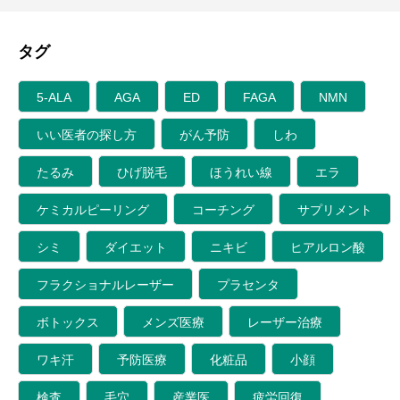
タグ
5-ALA
AGA
ED
FAGA
NMN
いい医者の探し方
がん予防
しわ
たるみ
ひげ脱毛
ほうれい線
エラ
ケミカルピーリング
コーチング
サプリメント
シミ
ダイエット
ニキビ
ヒアルロン酸
フラクショナルレーザー
プラセンタ
ボトックス
メンズ医療
レーザー治療
ワキ汗
予防医療
化粧品
小顔
検査
毛穴
産業医
疲労回復