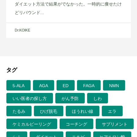
ダイエット方法で結果がでなかった。一時的に痩せたけ
どリバウンド...
Dr.KOIKE
タグ
5-ALA
AGA
ED
FAGA
NMN
いい医者の探し方
がん予防
しわ
たるみ
ひげ脱毛
ほうれい線
エラ
ケミカルピーリング
コーチング
サプリメント