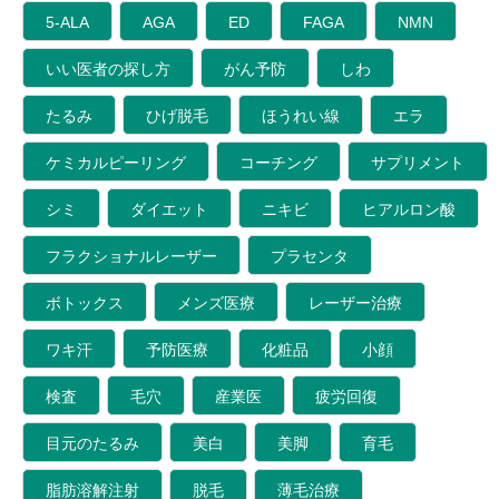
5-ALA
AGA
ED
FAGA
NMN
いい医者の探し方
がん予防
しわ
たるみ
ひげ脱毛
ほうれい線
エラ
ケミカルピーリング
コーチング
サプリメント
シミ
ダイエット
ニキビ
ヒアルロン酸
フラクショナルレーザー
プラセンタ
ボトックス
メンズ医療
レーザー治療
ワキ汗
予防医療
化粧品
小顔
検査
毛穴
産業医
疲労回復
目元のたるみ
美白
美脚
育毛
脂肪溶解注射
脱毛
薄毛治療