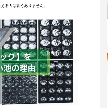
考える人は多くありません。
アミノ酸「5-ALA」とミトコンドリアの
対話｜細胞の内なる循環が、エ...
ク