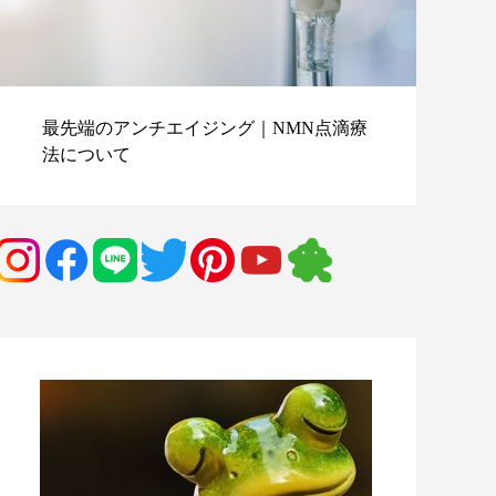
最先端のアンチエイジング｜NMN点滴療
血
法について
リ