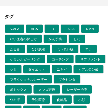
タグ
5-ALA
AGA
ED
FAGA
NMN
いい医者の探し方
がん予防
しわ
たるみ
ひげ脱毛
ほうれい線
エラ
ケミカルピーリング
コーチング
サプリメント
シミ
ダイエット
ニキビ
ヒアルロン酸
フラクショナルレーザー
プラセンタ
ボトックス
メンズ医療
レーザー治療
ワキ汗
予防医療
化粧品
小顔