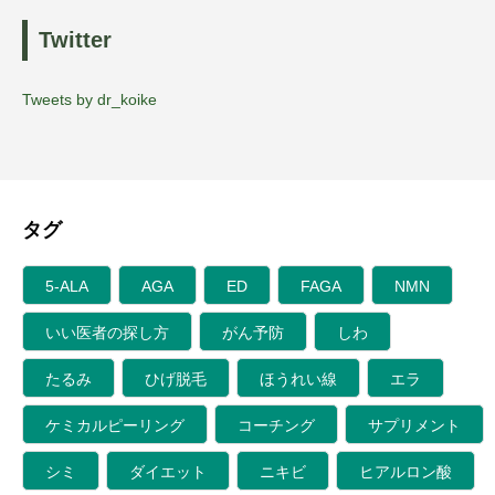
Twitter
Tweets by dr_koike
タグ
5-ALA
AGA
ED
FAGA
NMN
いい医者の探し方
がん予防
しわ
たるみ
ひげ脱毛
ほうれい線
エラ
ケミカルピーリング
コーチング
サプリメント
シミ
ダイエット
ニキビ
ヒアルロン酸