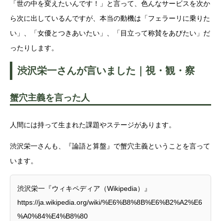
「世の中を変えたいんです！」と言って、色んなサービスを次か
ら次に出しているんですが、本当の動機は「フェラーリに乗りた
い」、「女優とつきあいたい」、「目立って称賛をあびたい」だ
ったりします。
渋沢栄一さんが言いました｜視・観・察
蟹穴主義を言った人
人間には持って生まれた課題やステージがあります。
渋沢栄一さんも、『論語と算盤』で蟹穴主義ということを言って
います。
渋沢栄一『ウィキペディア（Wikipedia）』
https://ja.wikipedia.org/wiki/%E6%B8%8B%E6%B2%A2%E6
%A0%84%E4%B8%80