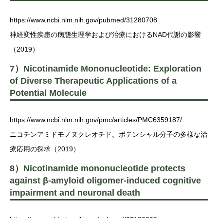
https://www.ncbi.nlm.nih.gov/pubmed/31280708
神経変性疾患の病態生理学および治療におけるNAD代謝の影響
（2019）
7）Nicotinamide Mononucleotide: Exploration
of Diverse Therapeutic Applications of a
Potential Molecule
https://www.ncbi.nlm.nih.gov/pmc/articles/PMC6359187/
ニコチンアミドモノヌクレオチド。ポテンシャル分子の多様な治
療応用の探求（2019）
8）Nicotinamide mononucleotide protects
against β-amyloid oligomer-induced cognitive
impairment and neuronal death