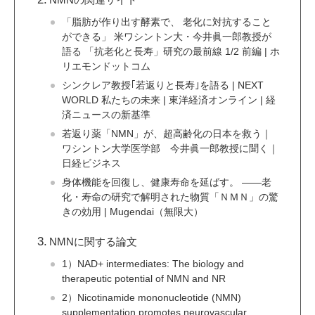
「脂肪が作り出す酵素で、 老化に対抗すること
ができる」 米ワシントン大・今井眞一郎教授が
語る 「抗老化と長寿」研究の最前線 1/2 前編 | ホ
リエモンドットコム
シンクレア教授｢若返りと長寿｣を語る | NEXT
WORLD 私たちの未来 | 東洋経済オンライン | 経
済ニュースの新基準
若返り薬「NMN」が、超高齢化の日本を救う｜
ワシントン大学医学部 今井眞一郎教授に聞く｜
日経ビジネス
身体機能を回復し、健康寿命を延ばす。 ――老
化・寿命の研究で解明された物質「ＮＭＮ」の驚
きの効用 | Mugendai（無限大）
NMNに関する論文
1）NAD+ intermediates: The biology and
therapeutic potential of NMN and NR
2）Nicotinamide mononucleotide (NMN)
supplementation promotes neurovascular