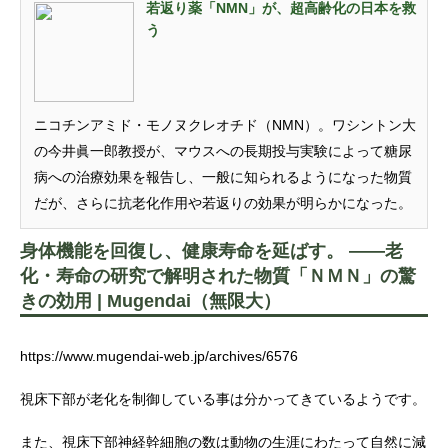
若返り薬「NMN」が、超高齢化の日本を救
う
ニコチンアミド・モノヌクレオチド（NMN）。ワシントン大
の今井眞一郎教授が、マウスへの長期投与実験によって糖尿
病への治療効果を報告し、一般に知られるようになった物質
だが、さらに抗老化作用や若返りの効果が明らかになった。
身体機能を回復し、健康寿命を延ばす。 ――老
化・寿命の研究で解明された物質「ＮＭＮ」の驚
きの効用 | Mugendai（無限大）
https://www.mugendai-web.jp/archives/6576
視床下部が老化を制御している事は分かってきているようです。
また、視床下部神経幹細胞の数は動物の生涯にわたって自然に減