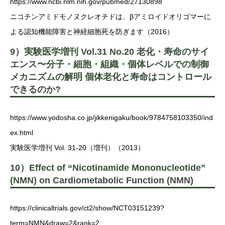
https://www.ncbi.nlm.nih.gov/pubmed/27130898
ニコチンアミドモノヌクレオチドは、βアミロイドオリゴマーに
よる認知機能障害と神経細胞死を防ぎます（2016）
9）実験医学増刊 Vol.31 No.20 老化・寿命のサイ
エンス〜分子・細胞・組織・個体レベルでの制御
メカニズムの解明 個体老化と寿命はコントロール
できるのか?
https://www.yodosha.co.jp/jikkenigaku/book/9784758103350/ind
ex.html
実験医学増刊 Vol. 31-20（増刊）（2013）
10）Effect of “Nicotinamide Mononucleotide”
(NMN) on Cardiometabolic Function (NMN)
https://clinicaltrials.gov/ct2/show/NCT03151239?
term=NMN&draw=2&rank=2