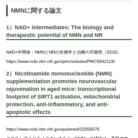
NMNに関する論文
1）NAD+ intermediates: The biology and
therapeutic potential of NMN and NR
NAD+中間体：NMNとNRの生物学と治療の可能性（2018）
https://www.ncbi.nlm.nih.gov/pmc/articles/PMC5842119/
2）Nicotinamide mononucleotide (NMN)
supplementation promotes neurovascular
rejuvenation in aged mice: transcriptional
footprint of SIRT1 activation, mitochondrial
protection, anti-inflammatory, and anti-
apoptotic effects
https://www.ncbi.nlm.nih.gov/pubmed/32056076