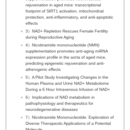
rejuvenation in aged mice: transcriptional
footprint of SIRT1 activation, mitochondrial
protection, anti-inflammatory, and anti-apoptotic
effects
3）NAD+ Repletion Rescues Female Fertility
during Reproductive Aging
4）Nicotinamide mononucleotide (NMN)
supplementation promotes anti-aging miRNA
expression profile in the aorta of aged mice,
predicting epigenetic rejuvenation and anti-
atherogenic effects
5）A Pilot Study Investigating Changes in the
Human Plasma and Urine NAD+ Metabolome
During a 6 Hour Intravenous Infusion of NAD+
6）Implications of NAD metabolism in
pathophysiology and therapeutics for
neurodegenerative diseases
7）Nicotinamide Mononucleotide: Exploration of
Diverse Therapeutic Applications of a Potential
Molecule