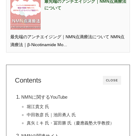
最先端のアンチエイジング｜NMN点滴療法
について
最先端のアンチエイジング｜NMN点滴療法について NMN点
滴療法｜β-Nicotinamide Mo...
Contents
CLOSE
NMNに関するYouTube
堀江貴文 氏
中田敦彦 氏｜池田勇人 氏
真矢ミキ 氏・冨田勝 氏（慶應義塾大学教授）
NMNの関連サイト