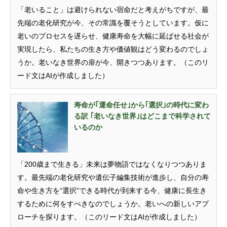
「老いること」は避けられない宿命だと考えがちですが、最
先端の老化研究が今、その常識を覆そうとしています。仮に
老いのプロセスを遅らせ、健康寿命を大幅に延ばせる社会が
実現したら、私たちの生き方や価値観はどう変わるのでしょ
うか。老いなき世界の扉が今、開きつつあります。（このリ
ード文はAIが作成しました）
寿命が｢運命任せ｣から｢選択｣の時代に変わ
る訳 ｢老いなき世界｣はどこまで科学されて
いるのか
「200歳まで生きる」未来は夢物語ではなくなりつつありま
す。最先端の老化研究や遺伝子編集技術が進歩し、自分の寿
命や生き方を“選択”できる時代が到来する今、健康に長生き
するために何をすべきなのでしょうか。老いへの新しいアプ
ローチを探ります。（このリード文はAIが作成しました）